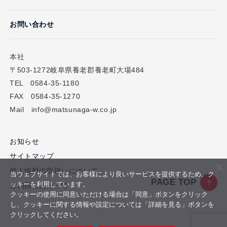
お問い合わせ
本社
〒503-1272岐阜県養老郡養老町大場484
TEL 0584-35-1180
FAX 0584-35-1270
Mail info@matsunaga-w.co.jp
お知らせ
サイトマップ
個人情報の取扱いについて
当ウェブサイトでは、お客様により良いサービスを提供するため、ク
PAGE TOP
ッキーを利用しています。
ご利用にあたって
クッキーの使用に同意いただける場合は「同意」ボタンをクリック
し、クッキーに関する情報や設定については「詳細を見る」ボタンを
クリックしてください。